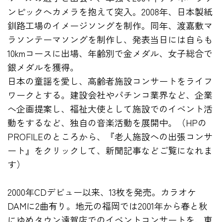
ンピックへカメラを抱えて突入。2008年、日本製紙
釧路工場のイメージソングを制作。同年、渡嘉敷マ
ラソンテーマソングを制作し、発表当日には自らも
10kmコースに出場、年齢別で金メダル、女子総合で
銀メダルを獲得。
日本の童謡を愛し、高齢者施設コンサートをライフ
ワークとする。建設会社やパチンコ業界など、企業
へ企画提案し、福祉大使として施設でのイベント活
動をするなど、独自の音楽活動を展開中。（HPの
PROFILEのところから、『老人施設への出張コンサ
ート』をクリックして、新聞記事などご覧になれま
す）
2000年CDデビュー以来、13枚を発売。カラオケ
DAMに2曲有り。地元の福岡では2001年から春と秋
にゆめタウン遠賀店でのイベントコンサートを、東