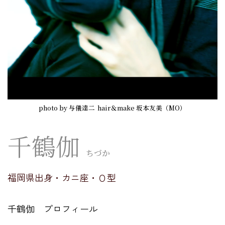
photo by 与儀達二
hair＆make 坂本友美（MO）
千鶴伽
ちづか
福岡県出身・カニ座・Ｏ型
千鶴伽 プロフィール