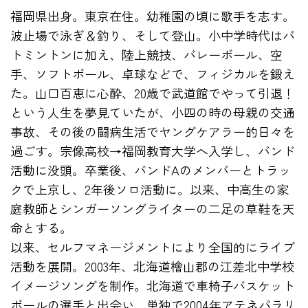
福岡県出身。東京在住。幼稚園の頃に歌手を志す。
波止場で泳ぎ＆釣り、そして登山。小中学時代はバ
トミントンに加え、陸上競技、バレーボール、空
手、ソフトボール、卓球などで、フィジカルを鍛え
た。山口百恵に心酔、
20
歳で武道館でやって引退！
という人生を夢見ていたが、小四の時の母親の交通
事故、その後の闘病生活でヤングケアラー的日々を
過ごす。宗像高校
→
福岡教育大学へ入学し、バンド
活動に没頭。卒業後、バンド
A
のメンバーとトラッ
クで上京し、
2
年後ソロ活動に。以来、中高生の家
庭教師とシンガーソングライターの二足の草鞋を天
命とする。
以来、セルフマネージメントにより全国的にライブ
活動を展開。2003年、北海道檜山郡の江差北中学校
イメージソングを制作。北海道で車椅子バスケット
ボールの選手と出会い、単独で2004年アテネパラリ